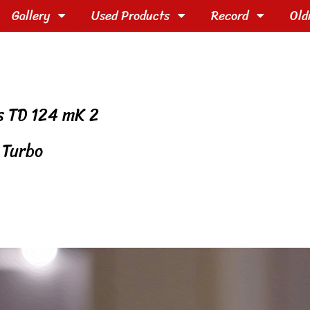
Gallery
Used Products
Record
Old
s TD 124 mK 2
 Turbo