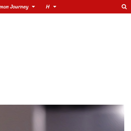
man Journey
H