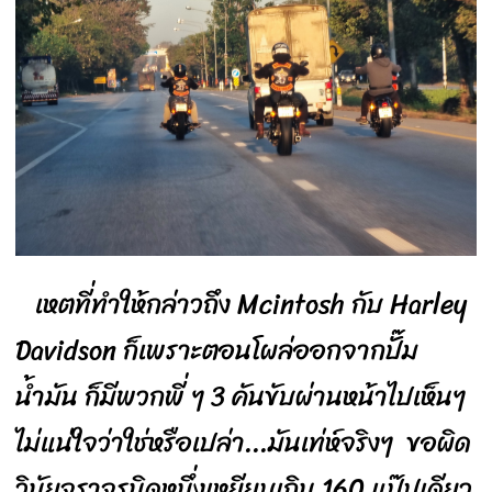
เหตที่ทำให้กล่าวถึง Mcintosh กับ Harley
Davidson ก็เพราะตอนโผล่ออกจากปั๊ม
น้ำมัน ก็มีพวกพี่ ๆ 3 คันขับผ่านหน้าไปเห็นๆ
ไม่แน่ใจว่าใช่หรือเปล่า...มันเท่ห์จริงๆ ขอผิด
วินัยจราจรนิดหนึ่งเหยียบเกิน 160 แป๊ปเดียว