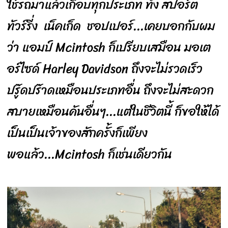
ใช้รถมาแล้วเกือบทุกประเภท ทั้ง สปอร์ต
ทัวร์รี่ง เน็คเก็ด ชอปเปอร์...เคยบอกกับผม
ว่า แอมป์ Mcintosh ก็เปรียบเสมือน มอเต
อร์ไซด์ Harley Davidson ถึงจะไม่รวดเร็ว
ปรู๊ดปร๊าดเหมือนประเภทอื่น ถึงจะไม่สะดวก
สบายเหมือนคันอื่นๆ...แต่ในชีวิตนี้ ก็ขอให้ได้
เป็นเป็นเจ้าของสักครั้งก็เพียง
พอแล้ว...Mcintosh ก็เช่นเดียวกัน