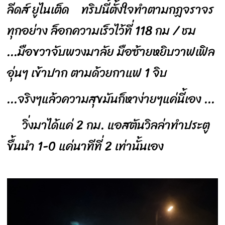
ลีดส์ ยูไนเต็ด ทริปนี้ตั้งใจทำตามกฏจราจร
ทุกอย่าง ล็อกความเร็วไว้ที่ 118 กม / ชม
...มือขวาจับพวงมาลัย มือซ้ายหยิบวาฟเฟิล
อุ่นๆ เข้าปาก ตามด้วยกาแฟ 1 จิบ
...จริงๆแล้วความสุขมันก็หาง่ายๆแค่นี้เอง ...
วิ่งมาได้แค่ 2 กม. แอสตันวิลล่าทำประตู
ขื้นนำ 1-0 แค่นาทีที่ 2 เท่านั้นเอง