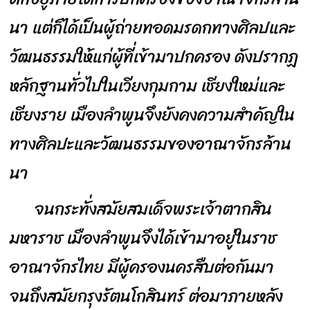
นา แต่ก็ได้เป็นผู้ถ่ายทอดมรดกทางศิลปและ
วัฒนธรรมให้แก่ผู้ที่เข้ามาปกครอง ดังปรากฏ
หลักฐานทั่วไปในเวียงกุมกาม เชียงใหม่และ
เชียงราย เมืองลำพูนจึงยังคงความสำคัญใน
ทางศิลปะและวัฒนธรรมของอาณาจักรล้าน
นา
จนกระทั่งสมัยสมเด็จพระเจ้าตากสิน
มหาราช เมืองลำพูนจึงได้เข้ามาอยู่ในราช
อาณาจักรไทย มีผู้ครองนครสืบต่อกันมา
จนถึงสมัยกรุงรัตนโกสินทร์ ต่อมาภายหลัง