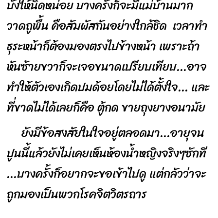
บังให้นิดหน่อย บางครั้งก็จะมีแม่บ้านมาก
วาดถูพื้น คือสัมผัสกันอย่างใกล้ชิด เวลาทำ
ธุระหน้าก็ต้องมองตรงไปข้างหน้า เพราะถ้า
หันซ้ายขวาก็จะเจอขนาดเปรียบเทียบ...อาจ
ทำให้ตัวเองเกิดปมด้อยโดยไม่ได้ตั้งใจ... และ
ที่ขาดไม่ได้เลยก็คือ ตู้กด ขายถุงยางอนามัย
ยังมีข้อสงสัยในใจอยู่ตลอดมา...อายุจน
ปูนนี้แล้วยังไม่เคยเห็นห้องน้ำหญิงจริงๆซักที
...บางครั้งก็อยากจะขอเข้าไปดู แต่กลัวว่าจะ
ถูกมองเป็นพวกโรคจิตวิตรถาร