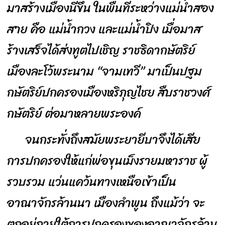
มาสร้างเมืองนี้ขึ้น ในพื้นที่ระหว่างแม่น้ำสอง
สาย คือ แม่น้ำกวง และแม่น้ำปิง เมื่อมาส
ร้างเสร็จได้ส่งทูตไปเชิญ ราชธิดากษัตริย์
เมืองละโว้พระนาม “จามเทวี” มาเป็นปฐม
กษัตริย์ปกครองเมืองหริภุญไชย สืบราชวงศ์
กษัตริย์ ต่อมาหลายพระองค์
จนกระทั่งถึงสมัยพระยายีบาจึงได้เสีย
การปกครองให้แก่พ่อขุนเม็งรายมหาราช ผู้
รวบรวม แว่นแคว้นทางเหนือเข้าเป็น
อาณาจักรล้านนา เมืองลำพูน ถึงแม้ว่า จะ
ตกอยู่ภายใต้การปกครองของอาณาจักรล้าน