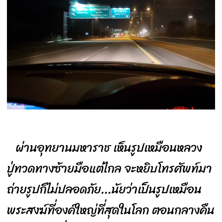
ผ่านอุทยานมหาราช เห็นรูปเหมือนหลวง
ปู่ทวดทางซ้ายมือแต่ไกล จะหยิบโทรศัพท์มา
ถ่ายรูปก็ไม่ปลอดภัย...นัยว่าเป็นรูปเหมือน
พระสงฆ์ที่องค์ใหญ่ที่สุดในโลก ตอนกลางคืน