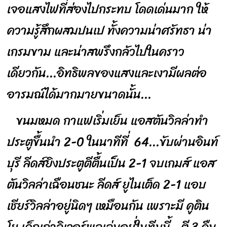
เจอแสงไฟที่ส่องไปกระทบ โดดเด่นมาก ให้
ความรู้สึกผสมปนเป ทั้งความน่าศรัทธา น่า
เกรมขาม และน่าสพรึงกลัวไปในคราว
เดียวกัน...อิทธิพลของแสงและเงามีผลต่อ
อารมณ์ได้มากมายขนาดนั้น...
ขนมหมด กาแฟเริ่มเย็น แอสตันวิลล่าทำ
ประตูขื้นนำ 2-0 ในนาทีที่ 64...ขับผ่านอินท์
บุรี ลีดส์ยิงประตูตีตื้นเป็น 2-1 จบเกมส์ แอส
ตันวิลล่าเฉือนชนะ ลีดส์ ยูไนเต็ด 2-1 แอบ
เชียร์วิลล่าอยู่นิดๆ เหมือนกัน เพราะมี คูติน
โย เด็กเก่าลิเวอร์พูลเล่นอยู่่ในทีมนี้...ตี 3 คืน