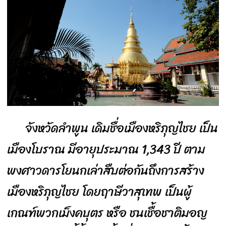
จังหวัดลำพูน เดิมชื่อเมืองหริภุญไชย เป็น
เมืองโบราณ มีอายุประมาณ 1,343 ปี ตาม
พงศาวดารโยนกเล่าสืบต่อกันถึงการสร้าง
เมืองหริภุญไชย โดยฤาษีวาสุเทพ เป็นผู้
เกณฑ์พวกเม็งคบุตร หรือ ชนเชื้อชาติมอญ