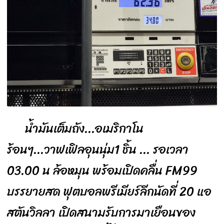
น้ำมันเต็มถัง...อเมริกาโน
ร้อนๆ...วาฟเฟิลอุนนุ่ม1 ชิ้น ... รอเวลา
03.00 น ล้อหมุน พร้อมเปิดคลื่น FM99
บรรยายสด ฟุตบอลพรีเมียร์ลีกนัดที่ 20 แอ
สตันวิลลา เปิดสนามรับการมาเยือนของ