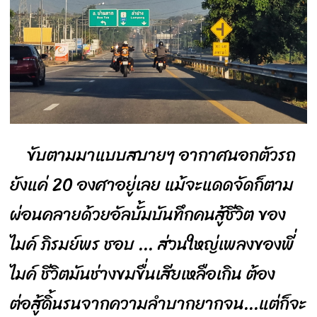
ขับตามมาแบบสบายๆ อากาศนอกตัวรถ
ยังแค่ 20 องศาอยู่เลย แม้จะแดดจัดก็ตาม
ผ่อนคลายด้วยอัลบั้มบันทึกคนสู้ชีวิต ของ
ไมค์ ภิรมย์พร ชอบ ... ส่วนใหญ่เพลงของพี่
ไมค์ ชีวิตมันช่างขมขื่นเสียเหลือเกิน ต้อง
ต่อสู้ดิ้นรนจากความลำบากยากจน...แต่ก็จะ