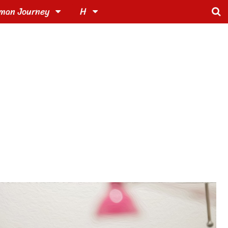
man Journey
H