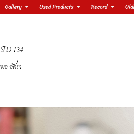
Gallery
Used Products
Record
Old
 TD 134
มอ อัครา