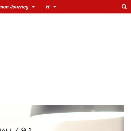
man Journey
H