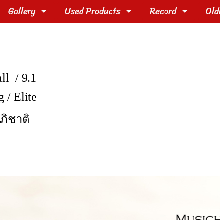
Gallery
Used Products
Record
Old
ll / 9.1
 / Elite
อภิชาติ