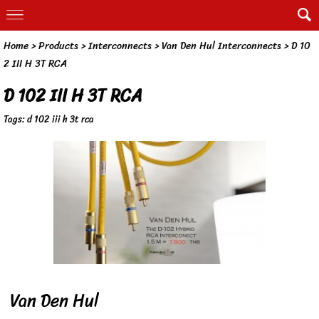
Home
> Products >
Interconnects
>
Van Den Hul Interconnects
>
D 10
2 III H 3T RCA
D 102 III H 3T RCA
Tags:
d 102 iii h 3t rca
Van Den Hul