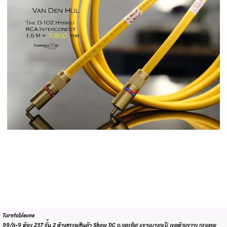
Turntableone
99/6-9 ห้อง 237 ชั้น 2 ห้างสรรพสินค้า Show DC ถ.จตุรทิศ แขวงบางกะปิ เขตห้วยขวาง กรุงเทพ