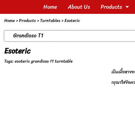
Home
About Us
Products
Home
> Products >
Turntables
>
Esoteric
Grandioso T1
Esoteric
Tags:
esoteric grandioso t1 turntable
เป็นเนื้อหาข
กรุณาใส่ข้อ