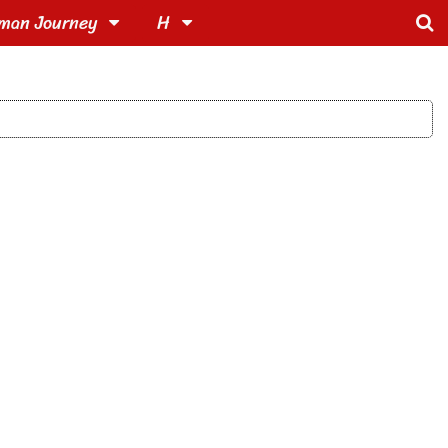
man Journey
H