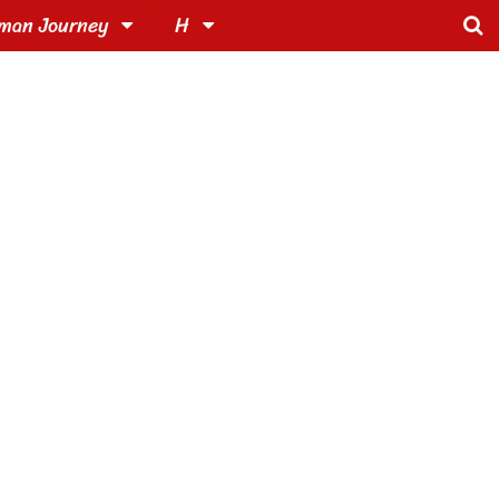
man Journey
H