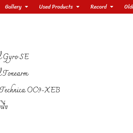
Gallery
Used Products
Record
Old
l Gyro SE
l Tonearm
-Technica OC9-XEB
นึ่ง