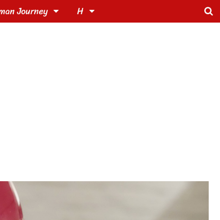
man Journey
H