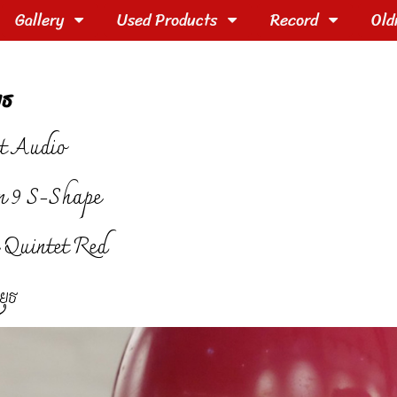
Gallery
Used Products
Record
Old
ุธ
t Audio
n 9 S-Shape
 Quintet Red
ยุธ