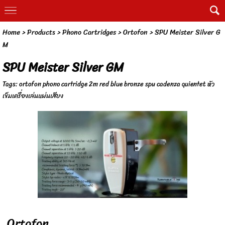
Home
> Products >
Phono Cartridges
>
Ortofon
>
SPU Meister Silver G
M
SPU Meister Silver GM
Tags:
ortofon phono cartridge 2m red blue bronze spu cadenza quientet หัว
เข็มเครื่องเล่นแผ่นเสียง
Ortofon