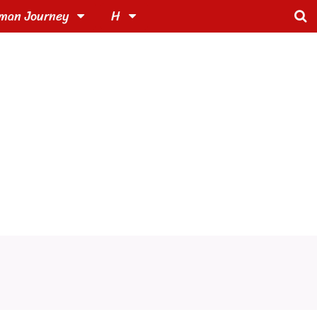
man Journey
H