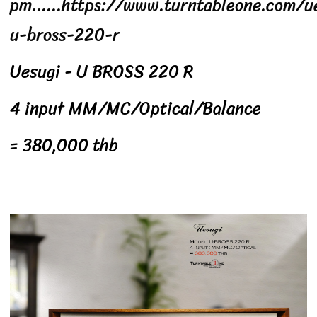
pm......https://www.turntableone.com/u
u-bross-220-r
Uesugi - U BROSS 220 R
4 input MM/MC/Optical/Balance
= 380,000 thb