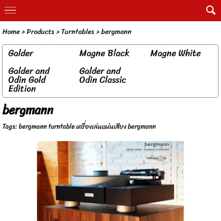
Home
> Products >
Turntables
>
bergmann
Galder
Magne Black
Magne White
Galder and
Galder and
Odin Gold
Odin Classic
Edition
bergmann
Tags:
bergmann turntable เครื่องเล่นแผ่นเสียง bergmann