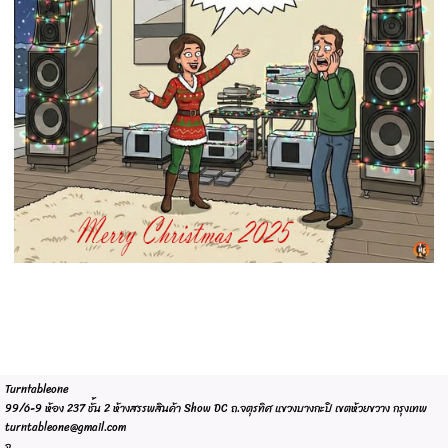
Turntableone
99/6-9 ห้อง 237 ชั้น 2 ห้างสรรพสินค้า Show DC ถ.จตุรทิศ แขวงบางกะปิ เขตห้วยขวาง กรุงเทพ
turntableone@gmail.com
จ