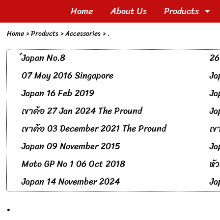
Home
About Us
Products
Home
> Products >
Accessories
>
.
๋Japan No.8
26
07 May 2016 Singapore
Ja
Japan 16 Feb 2019
Ja
เขาค้อ 27 Jan 2024 The Pround
Ja
เขาค้อ 03 December 2021 The Pround
เข
Japan 09 November 2015
Ja
Moto GP No 1 06 Oct 2018
หั
Japan 14 November 2024
Ja
.