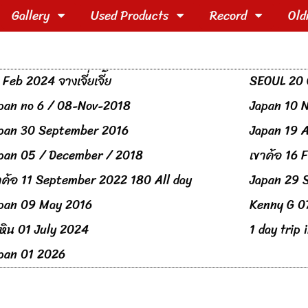
Gallery
Used Products
Record
Old
 Feb 2024 จางเจี่ยเจี๊ย
SEOUL 20 
pan no 6 / 08-Nov-2018
Japan 10 
pan 30 September 2016
Japan 19 A
pan 05 / December / 2018
เขาค้อ 16 
าค้อ 11 September 2022 180 All day
Japan 29 
pan 09 May 2016
Kenny G 0
วหิน 01 July 2024
1 day trip
pan 01 2026