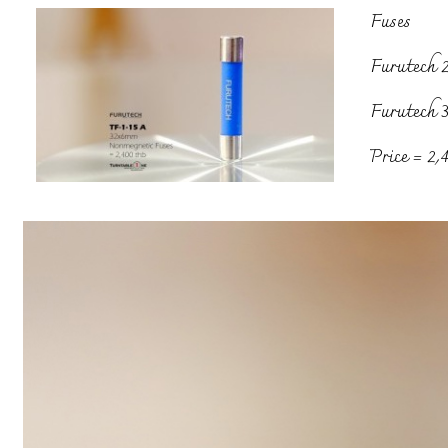
Fuses
Furutech 
Furutech 
Price = 2,